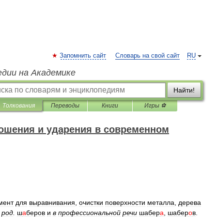
Запомнить сайт
Словарь на свой сайт
RU
едии на Академике
Найти!
Толкования
Переводы
Книги
Игры ⚽
ошения и ударения в современном
мент
для
выравнивания
,
очистки
поверхности
металла
,
дерева
род
.
ш
а
беров
и
в
профессиональной
речи
шабер
а
,
шабер
о
в
.