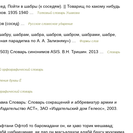
сед. Пойти в шабры (к соседям). || Товарищ по какому нибудь
шаков. 1935 1940 …
Толковый словарь Ушакова
ров (сосед) …
Русское словесное ударение
шабру, шабрам, шабра, шабров, шабром, шабрами, шабре,
нная парадигма по А. А. Зализняку») …
Формы слов
а (503) Словарь синонимов ASIS. В.Н. Тришин. 2013 …
Словарь
й орфографический словарь
ления буквы Ё
рафический словарь
виа Словарь: Словарь сокращений и аббревиатур армии и
«Издательство АСТ», ЗАО «Издательский дом Гелеос», 2003.
дабӣ шабнишиние, ки дар он масъалаҳои адабӣ баҳсу муҳокима