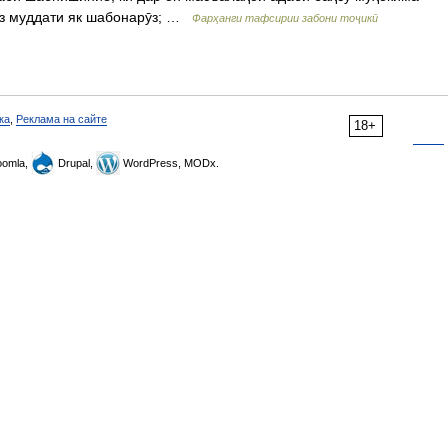
ӯз муддати як шабонарӯз; …
Фарҳанги тафсирии забони тоҷикӣ
ка
,
Реклама на сайте
18+
omla,
Drupal,
WordPress, MODx.