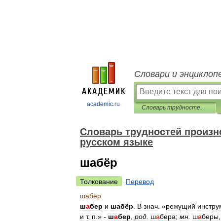
Словари и энциклоп
academic.ru
Словарь трудностей произношения и ударения в современном русском языке
Словарь трудностей произн
русском языке
шабёр
Толкование
Перевод
шабёр
ш
а
бер
и
шабёр
.
В
знач
. «
режущий
инстру
и
т
.
п
.» -
ш
а
бер
,
род
.
ш
а
бера
;
мн
.
ш
а
беры
,