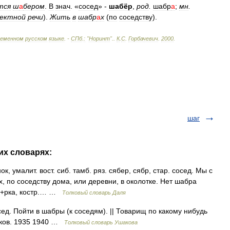
тся
ш
а
бером
.
В
знач
. «
сосед
» -
шабёр
,
род
.
шабр
а
;
мн
.
лектной
речи
).
Жить
в
шабр
а
х
(
по
соседству
).
ременном
русском
языке
. -
СПб
.
:
"
Норинт
".
.
К
.
С
.
Горбачевич
.
2000
.
шаг
их словарях:
 умалит. вост. сиб. тамб. ряз. сябер, сябр, стар. сосед. Мы с
 по соседству дома, или деревни, в околотке. Нет шабра
аб+рка, костр.… …
Толковый словарь Даля
сед. Пойти в шабры (к соседям). || Товарищ по какому нибудь
шаков. 1935 1940 …
Толковый словарь Ушакова