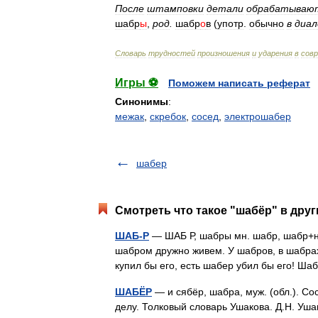
После
штамповки
детали
обрабатываю
шабр
ы
,
род
.
шабр
о
в
(
употр
.
обычно
в
диа
Словарь
трудностей
произношения
и
ударения
в
сов
Игры ⚽
Поможем написать реферат
Синонимы
:
межак
,
скребок
,
сосед
,
электрошабер
шабер
Смотреть что такое "шабёр" в друг
ШАБ-Р
— ШАБ Р, шабры мн. шабр, шабр+нок,
шабром дружно живем. У шабров, в шабрах,
купил бы его, есть шабер убил бы его! Ш
ШАБЁР
— и сябёр, шабра, муж. (обл.). Со
делу. Толковый словарь Ушакова. Д.Н. У