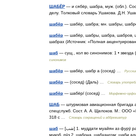
ШАБЁР
— и сябёр, шабра, муж. (обл.). Со
делу. Толковый словарь Ушакова. Д.Н. У
шабёр
— шабёр, шабра; мн. шабры, шаб
шабёр
— шабёр, шабры, шабра, шабров, 
шабрах (Источник: «Полная акцентуирова
шаб
— сущ., кол во синонимов: 1 • звезд
синонимов
шабёр
— шабёр, шабр а (сосед) …
Русски
шабёр
— (сосед) (Даль) …
Словарь употреб
шабёр
— шабёр/ (сосед) …
Морфемно-орфог
ШАБ
— штурмовая авиационная бригада а
спецслужб. Сост. А. А. Щелоков. М.: ООО 
318 с …
Словарь сокращений и аббревиатур
шаб
— [شب] 1. муддати муайян аз фурӯ рафтани Офтоб то баромадани он, ки ҳаво торик мешавад;
муқоб. рӯз 2. шабона, шабҳангом; шаби а