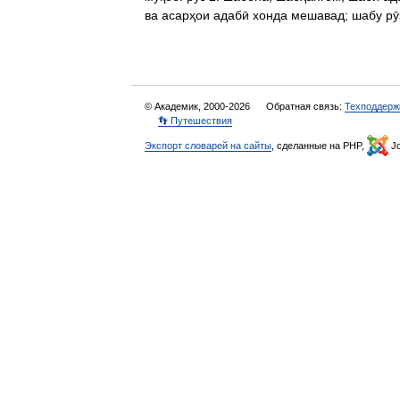
ва асарҳои адабӣ хонда мешавад; шабу р
© Академик, 2000-2026
Обратная связь:
Техподдерж
👣 Путешествия
Экспорт словарей на сайты
, сделанные на PHP,
Jo